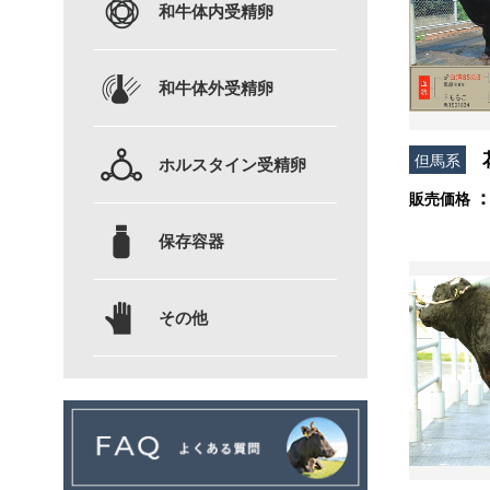
和牛体内受精卵
和牛体外受精卵
但馬系
ホルスタイン受精卵
販売価格
保存容器
その他