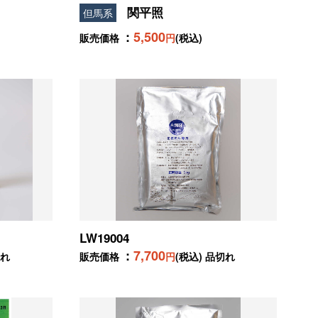
関平照
但馬系
5,500
販売価格
円
(税込)
LW19004
7,700
切れ
販売価格
円
(税込) 品切れ