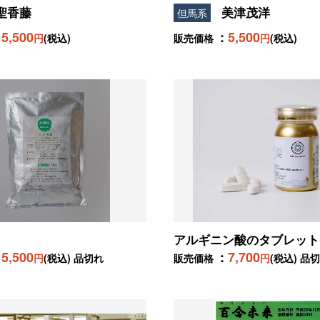
聖香藤
美津茂洋
但馬系
5,500
5,500
円
(税込)
販売価格
円
(税込)
アルギニン酸のタブレット
5,500
7,700
円
(税込) 品切れ
販売価格
円
(税込) 品