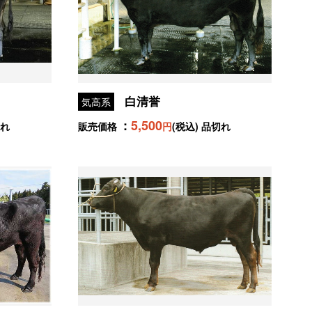
白清誉
気高系
5,500
切れ
販売価格
円
(税込) 品切れ