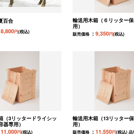
輸送用木箱（６リッター保
夏百合
用）
8,800
円
(税込)
9,350
販売価格
円
(税込)
箱（3リッタードライシッ
輸送用木箱（13リッター
容器専用）
用）
11,000
11,550
円
(税込)
販売価格
円
(税込) 