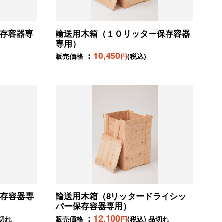
存容器専
輸送用木箱（１０リッター保存容器
専用）
10,450
販売価格
円
(税込)
保存容器専
輸送用木箱（8リッタードライシッ
パー保存容器専用）
12,100
品切れ
販売価格
円
(税込) 品切れ