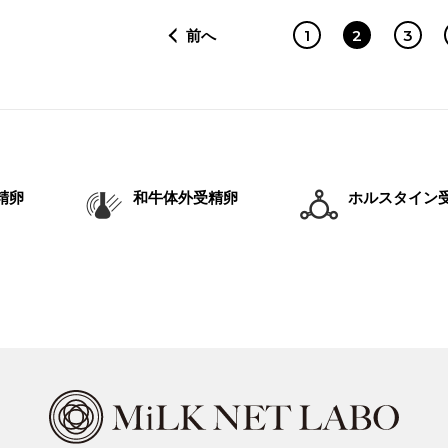
前へ
1
2
3
精卵
和牛体外受精卵
ホルスタイン