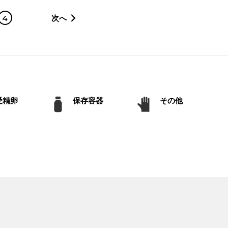
4
次へ
受精卵
保存容器
その他