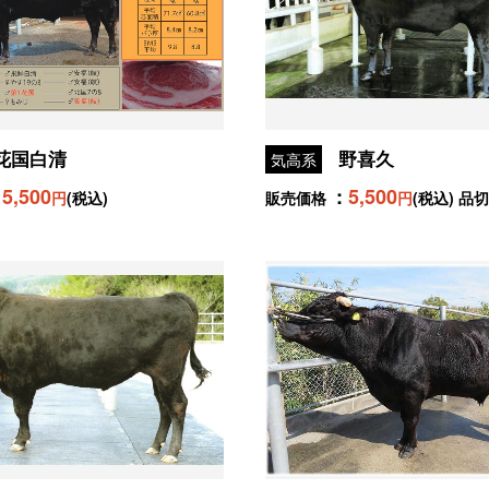
花国白清
野喜久
気高系
5,500
5,500
円
(税込)
販売価格
円
(税込) 品